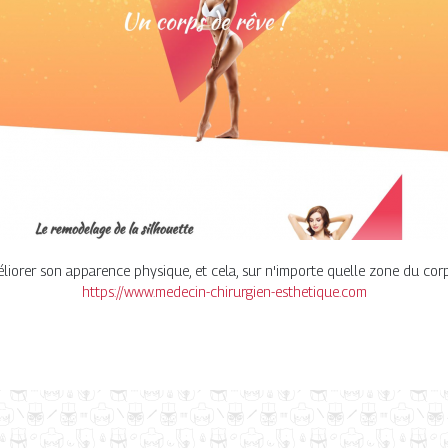
méliorer son apparence physique, et cela, sur n'importe quelle zone du corps
https://www.medecin-chirurgien-esthetique.com